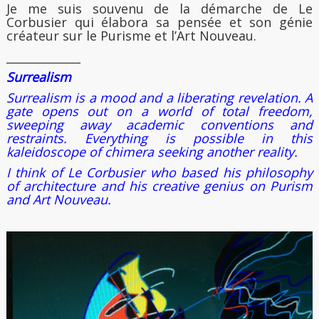
Je me suis souvenu de la démarche de Le
Corbusier qui élabora sa pensée et son génie
créateur sur le Purisme et l’Art Nouveau.
_____________
Surrealism
Surrealism is a mood and a liberating revelation. A
gate opens out on a world of total freedom,
sweeping away academic conventions and
restraints. Everything is possible in this
kaleidoscope of chimera seeking another reality.
I think of Le Corbusier who based his philosophy
of architecture and his creative genius on Purism
and Art Nouveau.